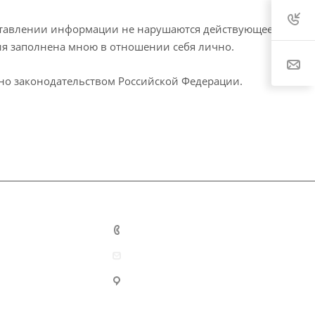
едставлении информации не нарушаются действующее
ия заполнена мною в отношении себя лично.
ено законодательством Российской Федерации.
8 (800) 555-37-17
info@bayerteq.ru
Россия г. Санкт-Петербург,
Лиговский пр. 92Д