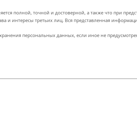
яется полной, точной и достоверной, а также что при пр
ава и интересы третьих лиц. Вся представленная информац
а хранения персональных данных, если иное не предусмотр
е испытания
ание