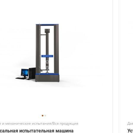
 и механические испытания/Вся продукция
Да
сальная испытательная машина
Ус