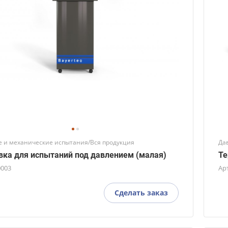
 и механические испытания/Вся продукция
Да
вка для испытаний под давлением (малая)
Те
0003
Ар
Сделать заказ