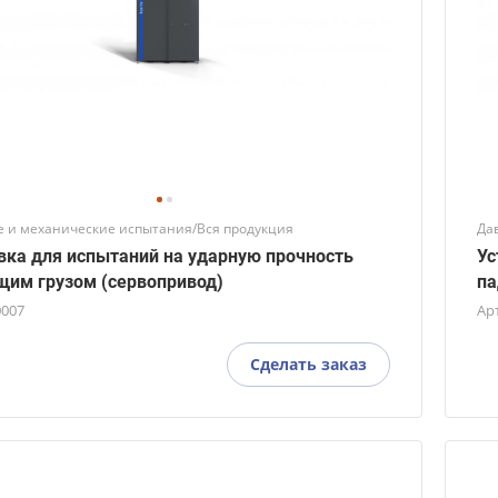
 и механические испытания/Вся продукция
Да
вка для испытаний на ударную прочность
Ус
им грузом (сервопривод)
па
0007
Ар
Сделать заказ