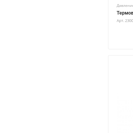
Давление
Термов
Арт.
230