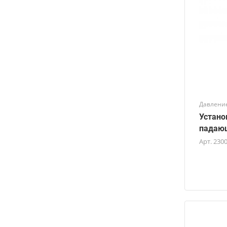
Давление
Устано
падающ
Арт.
230