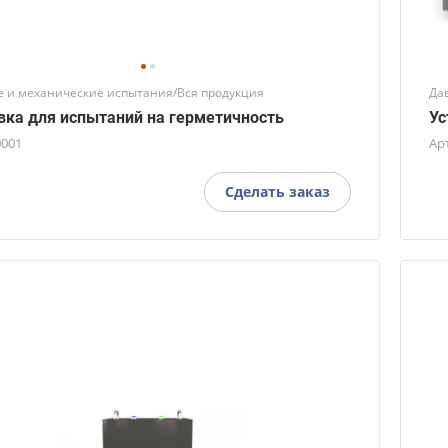
 и механические испытания/Вся продукция
Да
вка для испытаний на герметичность
Ус
0001
Ар
Сделать заказ