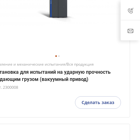
вление и механические испытания/Вся продукция
тановка для испытаний на ударную прочность
дающим грузом (вакуумный привод)
т.
2300008
Сделать заказ