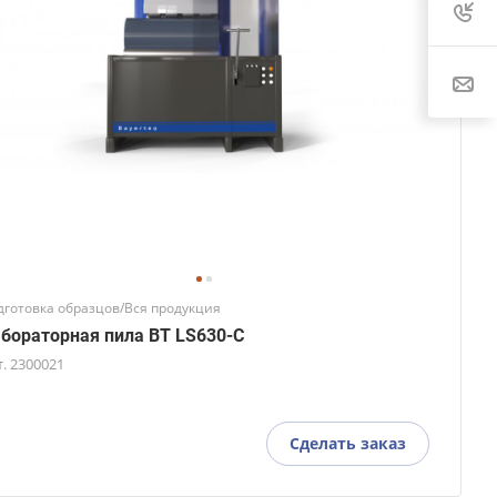
дготовка образцов/Вся продукция
бораторная пила BT LS630-C
т.
2300021
Сделать заказ