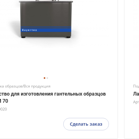
ка образцов/Вся продукция
По
ство для изготовления гантельных образцов
Ла
 70
Ар
0020
Сделать заказ