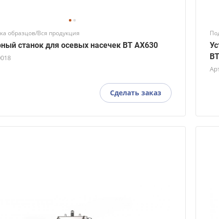
ка образцов/Вся продукция
По
ный станок для осевых насечек BT AX630
Ус
BT
0018
Ар
Сделать заказ