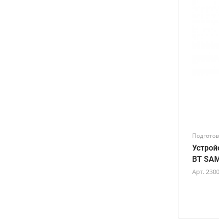
Подготов
Устрой
BT SAM
Арт.
230