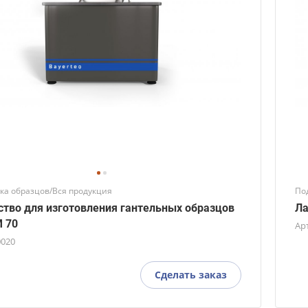
ка образцов/Вся продукция
По
ство для изготовления гантельных образцов
Ла
 70
Ар
0020
Сделать заказ