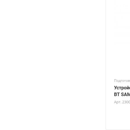
Подготов
Устрой
BT SAM
Арт.
230