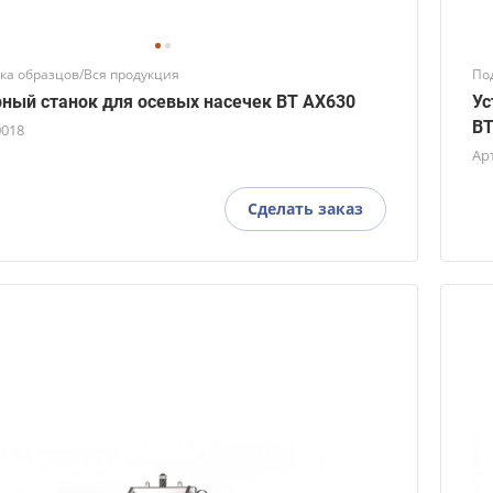
ка образцов/Вся продукция
По
ный станок для осевых насечек BT AX630
Ус
BT
0018
Ар
Сделать заказ