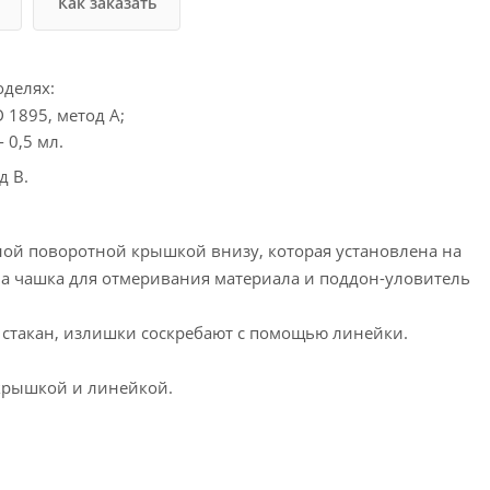
Как заказать
оделях:
 1895, метод A;
 0,5 мл.
д B.
ой поворотной крышкой внизу, которая установлена ​​на
а чашка для отмеривания материала и поддон-уловитель
й стакан, излишки соскребают с помощью линейки.
 крышкой и линейкой.