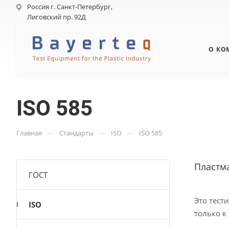
Россия г. Санкт-Петербург,
Лиговский пр. 92Д
О КО
ISO 585
—
—
—
Главная
Стандарты
ISO
ISO 585
Пластм
ГОСТ
Это тест
ISO
только к