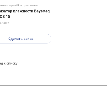
ания сырья/Вся продукция
изатор влажности Bayerteq
OS 15
300016
Сделать заказ
ад к списку