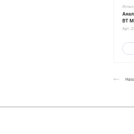
Испыт
Анал
BT M
Арт.
2
Наз
Компания
Каталог